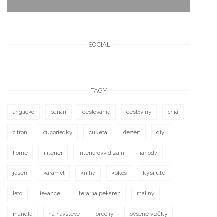
SOCIAL
TAGY
anglicko
banán
cestovanie
cestoviny
chia
citron
cucoriedky
cuketa
dezert
diy
home
interier
interierovy dizajn
jahody
jeseň
karamel
knihy
kokos
kysnute
leto
lievance
literarna pekaren
maliny
mandle
na navsteve
orechy
ovsene vločky