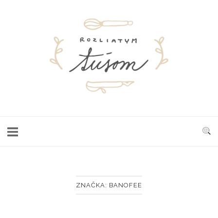
Skip
to
Home
content
ZNAČKA:
BANOFEE