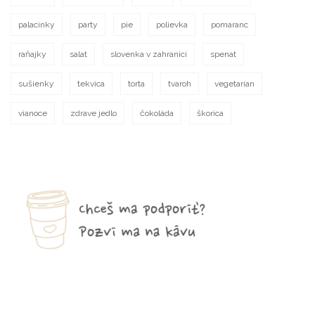
palacinky
party
pie
polievka
pomaranc
raňajky
salat
slovenka v zahranici
spenat
sušienky
tekvica
torta
tvaroh
vegetarian
vianoce
zdrave jedlo
čokoláda
škorica