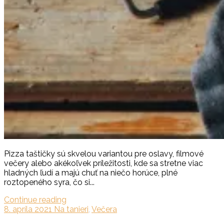
Pizza taštičky sú skvelou variantou pre oslavy, filmové
večery alebo akékoľvek príležitosti, kde sa stretne viac
hladných ľudí a majú chuť na niečo horúce, plné
roztopeného syra, čo si...
Continue reading
8. apríla 2021
Na tanieri
,
Večera