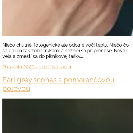
Niečo chutné, fotogenické ale odolné voči teplu. Niečo čo
sa dá len tak zobať rukami a nezničí sa pri prenose. Neváži
veľa a zmestí sa do piknikovej tašky....
29. apríla 2020
dezert
,
Na tanieri
Earl grey scones s pomarančovou
polevou