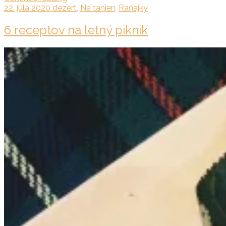
22. júla 2020
dezert
,
Na tanieri
,
Raňajky
6 receptov na letný piknik