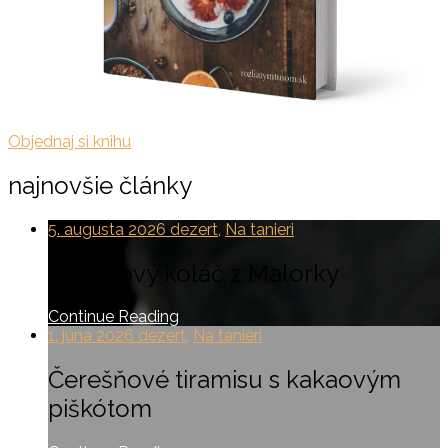
Objednaj si knihu
najnovšie články
5. augusta 2026
dezert
,
Na tanieri
Mandľový koláč z Malorky
Continue Reading
1. júna 2026
dezert
,
Na tanieri
Čerešňové tiramisu s kakaovým
piškótom