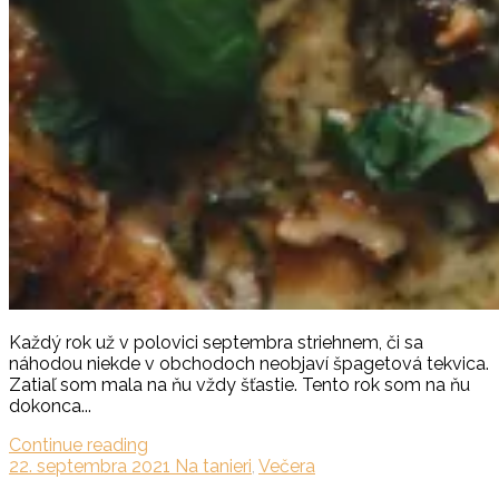
Každý rok už v polovici septembra striehnem, či sa
náhodou niekde v obchodoch neobjaví špagetová tekvica.
Zatiaľ som mala na ňu vždy šťastie. Tento rok som na ňu
dokonca...
Continue reading
22. septembra 2021
Na tanieri
,
Večera