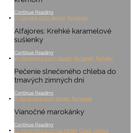
Continue Reading
27. januára 2026
dezert
,
Na tanieri
Alfajores: Krehké karamelové
sušienky
Continue Reading
15. decembra 2025
dezert
,
Na tanieri
,
Raňajky
Pečenie slnečeného chleba do
tmavých zimných dní
Continue Reading
8. decembra 2025
dezert
,
Na tanieri
Vianočné marokánky
Continue Reading
11. novembra 2025
Na tanieri
,
Obed
,
Večera