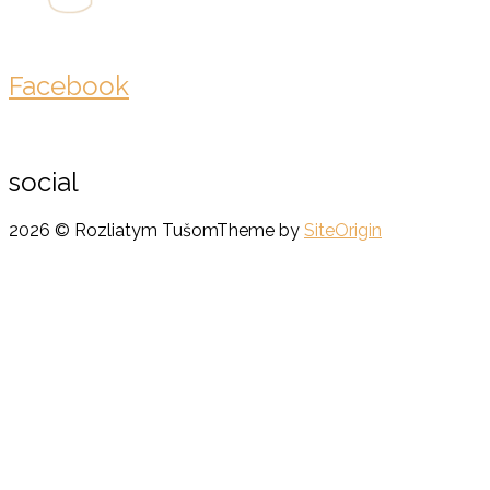
Facebook
social
2026 © Rozliatym Tušom
Theme by
SiteOrigin
Scroll
to
top