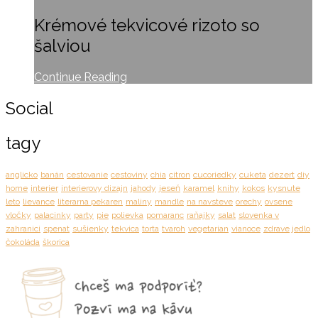
Krémové tekvicové rizoto so
šalviou
Continue Reading
Social
tagy
anglicko
banán
cestovanie
cestoviny
chia
citron
cucoriedky
cuketa
dezert
diy
home
interier
interierovy dizajn
jahody
jeseň
karamel
knihy
kokos
kysnute
leto
lievance
literarna pekaren
maliny
mandle
na navsteve
orechy
ovsene
vločky
palacinky
party
pie
polievka
pomaranc
raňajky
salat
slovenka v
zahranici
spenat
sušienky
tekvica
torta
tvaroh
vegetarian
vianoce
zdrave jedlo
čokoláda
škorica