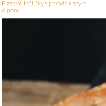
Pizzové taštičky s paradajkovým
dipom