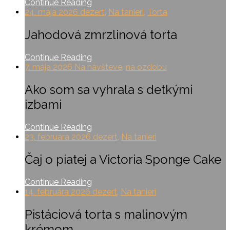
Continue Reading
24. mája 2026
dezert
,
Na tanieri
,
Torta
Jahodová zmrzlinová torta
Continue Reading
7. mája 2026
Na návšteve
,
na ozdobu
Ako som sa vyhrala s detkými
izbami
Continue Reading
23. februára 2026
dezert
,
Na tanieri
Čaj o piatej a Victoria Sponge Cake
Continue Reading
14. februára 2026
dezert
,
Na tanieri
Pistáciová torta s malinovým
krémom