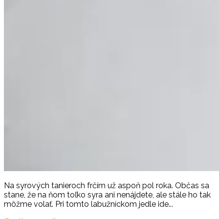
Na syrových tanieroch frčím už aspoň pol roka. Občas sa
stane, že na ňom toľko syra ani nenájdete, ale stále ho tak
môžme volať. Pri tomto labužníckom jedle ide...