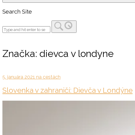
Search Site
Značka:
dievca v londyne
5. januára 2021
na cestách
Slovenka v zahraničí: Dievča v Londýne