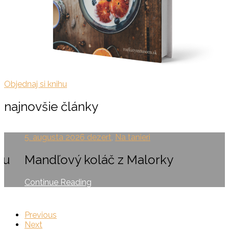
Objednaj si knihu
najnovšie články
5. augusta 2026
dezert
,
Na tanieri
ou
Mandľový koláč z Malorky
Continue Reading
Previous
Next