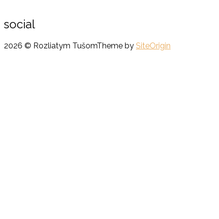
social
2026 © Rozliatym Tušom
Theme by
SiteOrigin
Scroll
to
top