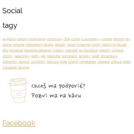
Social
tagy
anglicko
banán
cestovanie
cestoviny
chia
citron
cucoriedky
cuketa
dezert
diy
home
interier
interierovy dizajn
jahody
jeseň
karamel
knihy
kokos
kysnute
leto
lievance
literarna pekaren
maliny
mandle
na navsteve
orechy
ovsene
vločky
palacinky
party
pie
polievka
pomaranc
raňajky
salat
slovenka v
zahranici
spenat
sušienky
tekvica
torta
tvaroh
vegetarian
vianoce
zdrave jedlo
čokoláda
škorica
Facebook