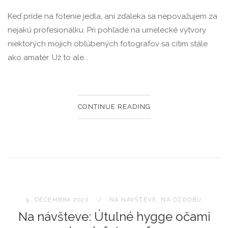
Keď príde na fotenie jedla, ani zďaleka sa nepovažujem za
nejakú profesionálku. Pri pohľade na umelecké výtvory
niektorých mojich obľúbených fotografov sa cítim stále
ako amatér. Už to ale...
CONTINUE READING
9. DECEMBRA 2020
NA NÁVŠTEVE
,
NA OZDOBU
Na návšteve: Útulné hygge očami