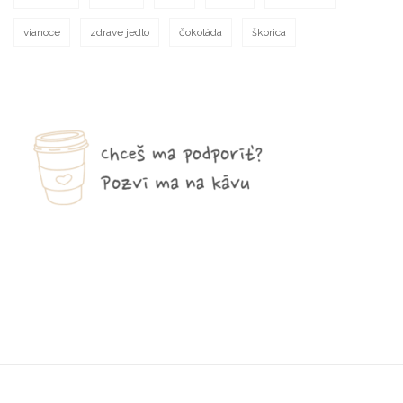
vianoce
zdrave jedlo
čokoláda
škorica