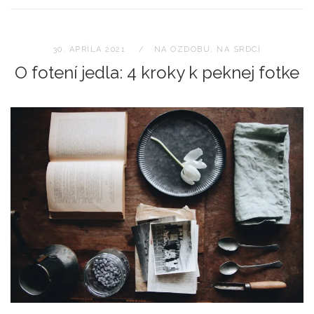
30. APRÍLA 2021
NA OZDOBU
,
NA SRDCI
O fotení jedla: 4 kroky k peknej fotke