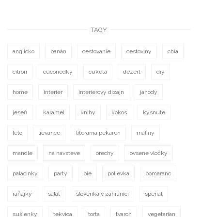
TAGY
anglicko
banán
cestovanie
cestoviny
chia
citron
cucoriedky
cuketa
dezert
diy
home
interier
interierovy dizajn
jahody
jeseň
karamel
knihy
kokos
kysnute
leto
lievance
literarna pekaren
maliny
mandle
na navsteve
orechy
ovsene vločky
palacinky
party
pie
polievka
pomaranc
raňajky
salat
slovenka v zahranici
spenat
sušienky
tekvica
torta
tvaroh
vegetarian