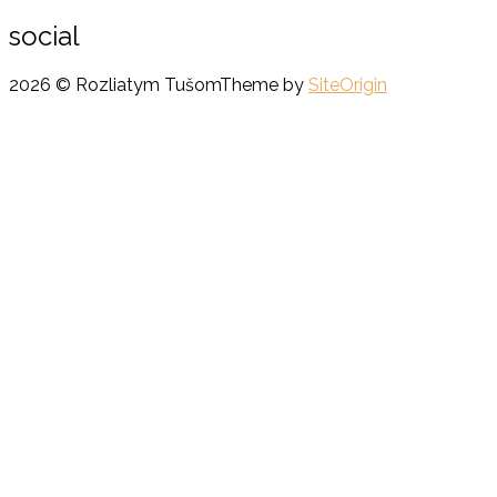
social
2026 © Rozliatym Tušom
Theme by
SiteOrigin
Scroll
to
top