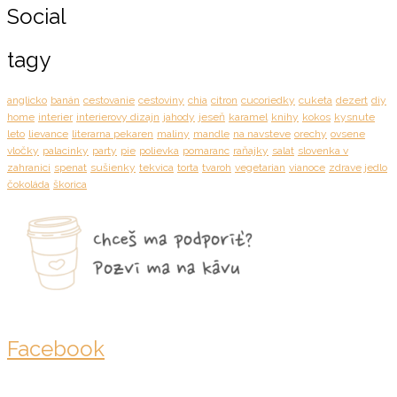
Social
tagy
anglicko
banán
cestovanie
cestoviny
chia
citron
cucoriedky
cuketa
dezert
diy
home
interier
interierovy dizajn
jahody
jeseň
karamel
knihy
kokos
kysnute
leto
lievance
literarna pekaren
maliny
mandle
na navsteve
orechy
ovsene
vločky
palacinky
party
pie
polievka
pomaranc
raňajky
salat
slovenka v
zahranici
spenat
sušienky
tekvica
torta
tvaroh
vegetarian
vianoce
zdrave jedlo
čokoláda
škorica
Facebook