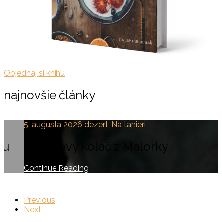
Objednaj si knihu
najnovšie články
5. augusta 2026
dezert
,
Na tanieri
ou
Mandľový koláč z Malorky
Continue Reading
Previous
Next