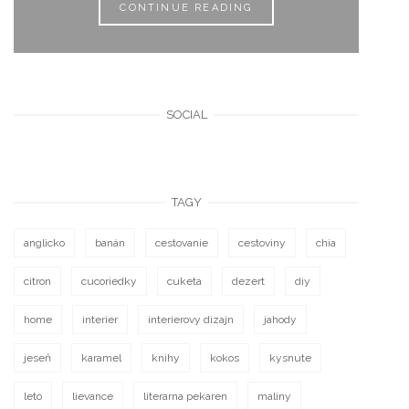
CONTINUE READING
SOCIAL
TAGY
anglicko
banán
cestovanie
cestoviny
chia
citron
cucoriedky
cuketa
dezert
diy
home
interier
interierovy dizajn
jahody
jeseň
karamel
knihy
kokos
kysnute
leto
lievance
literarna pekaren
maliny