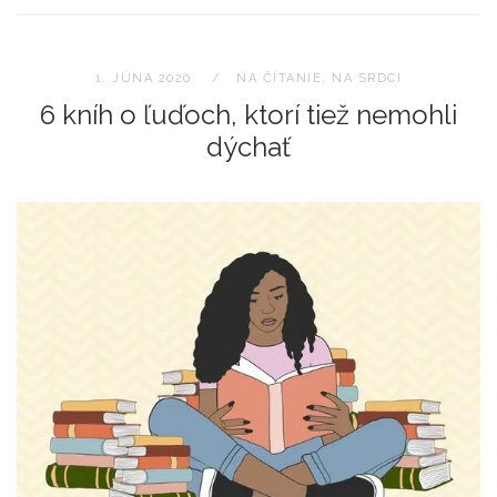
1. JÚNA 2020
NA ČÍTANIE
,
NA SRDCI
6 kníh o ľuďoch, ktorí tiež nemohli
dýchať