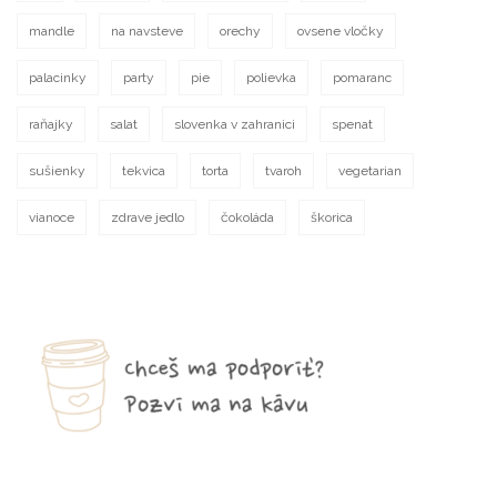
mandle
na navsteve
orechy
ovsene vločky
palacinky
party
pie
polievka
pomaranc
raňajky
salat
slovenka v zahranici
spenat
sušienky
tekvica
torta
tvaroh
vegetarian
vianoce
zdrave jedlo
čokoláda
škorica