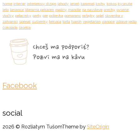
home
interier
interierovy dizajn
jahody
jeseň
karamel
knihy
kokos
kysnute
leto
lievance
literarna pekaren
maliny
mandle
na navsteve
orechy
ovsene
vločky
palacinky
party
pie
polievka
pomaranc
raňajky
salat
slovenka v
zahranici
spenat
sušienky
tekvica
torta
tvaroh
vegetarian
vianoce
zdrave jedlo
čokoláda
škorica
Facebook
social
2026 © Rozliatym Tušom
Theme by
SiteOrigin
Scroll
to