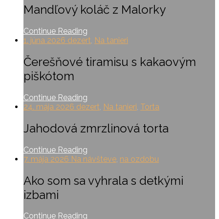
Mandľový koláč z Malorky
Continue Reading
1. júna 2026
dezert
,
Na tanieri
Čerešňové tiramisu s kakaovým
piškótom
Continue Reading
24. mája 2026
dezert
,
Na tanieri
,
Torta
Jahodová zmrzlinová torta
Continue Reading
7. mája 2026
Na návšteve
,
na ozdobu
Ako som sa vyhrala s detkými
izbami
Continue Reading