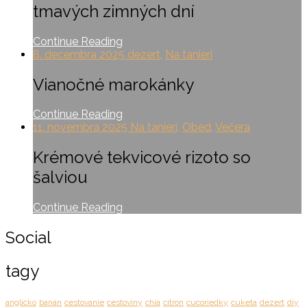
tmavých zimných dní
Continue Reading
8. decembra 2025
dezert
,
Na tanieri
Vianočné marokánky
Continue Reading
11. novembra 2025
Na tanieri
,
Obed
,
Večera
Krémové tekvicové rizoto so
šalviou
Continue Reading
Social
tagy
anglicko
banán
cestovanie
cestoviny
chia
citron
cucoriedky
cuketa
dezert
diy