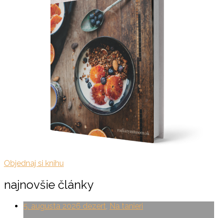
Objednaj si knihu
najnovšie články
5. augusta 2026
dezert
,
Na tanieri