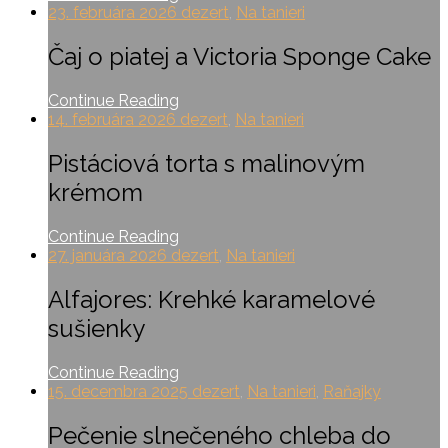
23. februára 2026
dezert
,
Na tanieri
Čaj o piatej a Victoria Sponge Cake
Continue Reading
14. februára 2026
dezert
,
Na tanieri
Pistáciová torta s malinovým
krémom
Continue Reading
27. januára 2026
dezert
,
Na tanieri
Alfajores: Krehké karamelové
sušienky
Continue Reading
15. decembra 2025
dezert
,
Na tanieri
,
Raňajky
Pečenie slnečeného chleba do