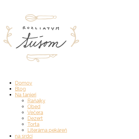
Skip
to
Home
content
Domov
Blog
Na tanieri
Raňajky
Obed
Večera
Dezert
Torta
Literárna pekáreň
na srdci