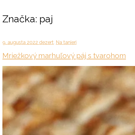
Značka:
paj
9. augusta 2022
dezert
,
Na tanieri
Mriežkový marhuľový páj s tvarohom