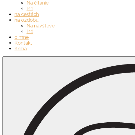
Na čítanie
Iné
na cestách
na ozdobu
Na návšteve
Iné
o mne
Kontakt
Kniha