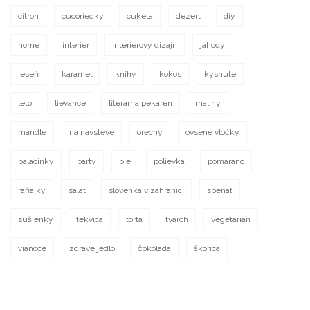
citron
cucoriedky
cuketa
dezert
diy
home
interier
interierovy dizajn
jahody
jeseň
karamel
knihy
kokos
kysnute
leto
lievance
literarna pekaren
maliny
mandle
na navsteve
orechy
ovsene vločky
palacinky
party
pie
polievka
pomaranc
raňajky
salat
slovenka v zahranici
spenat
sušienky
tekvica
torta
tvaroh
vegetarian
vianoce
zdrave jedlo
čokoláda
škorica