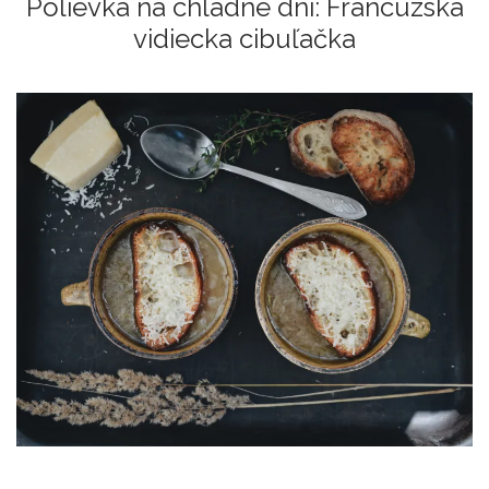
Polievka na chladné dni: Francúzska
vidiecka cibuľačka