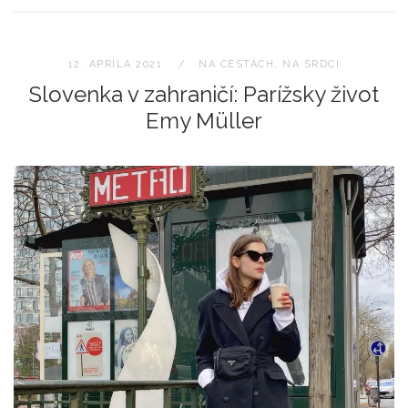
12. APRÍLA 2021
NA CESTÁCH
,
NA SRDCI
Slovenka v zahraničí: Parížsky život
Emy Müller