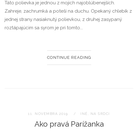
Táto polievka je jednou z mojich najoblúbenejších.
Zahreje, zachrumká a poteší na duchu. Opekaný chlebík z
jednej strany nasiaknutý polievkou, z druhej zasypaný
roztápajúcim sa syrom je pri tomto...
CONTINUE READING
11. NOVEMBRA 2019
INÉ
,
NA SRDCI
Ako pravá Parížanka