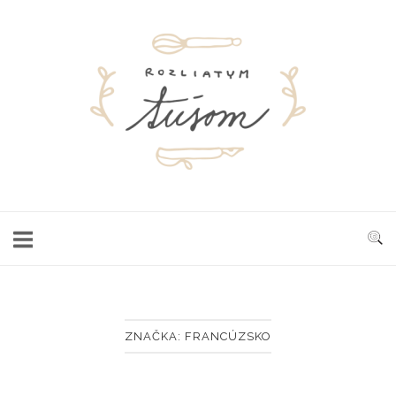
Skip
to
Home
content
ZNAČKA:
FRANCÚZSKO