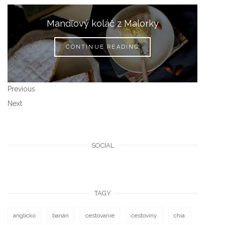
Mandľový koláč z Malorky
CONTINUE READING
Previous
Next
SOCIAL
TAGY
anglicko
banán
cestovanie
cestoviny
chia