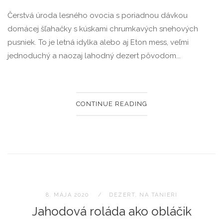
Čerstvá úroda lesného ovocia s poriadnou dávkou
domácej šľahačky s kúskami chrumkavých snehových
pusniek. To je letná idylka alebo aj Eton mess, veľmi
jednoduchý a naozaj lahodný dezert pôvodom...
CONTINUE READING
8. MÁJA 2020
DEZERT
,
NA TANIERI
Jahodová roláda ako obláčik