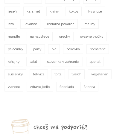
jeseň
karamel
knihy
kokos
kysnute
leto
lievance
literarna pekaren
maliny
mandle
na navsteve
orechy
ovsene vločky
palacinky
party
pie
polievka
pomaranc
raňajky
salat
slovenka v zahranici
spenat
sušienky
tekvica
torta
tvaroh
vegetarian
vianoce
zdrave jedlo
čokoláda
škorica