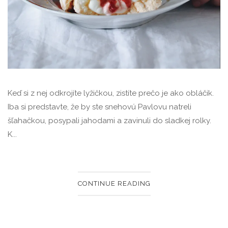
Keď si z nej odkrojíte lyžičkou, zistíte prečo je ako obláčik.
Iba si predstavte, že by ste snehovú Pavlovu natreli
šľahačkou, posypali jahodami a zavinuli do sladkej rolky.
K...
CONTINUE READING