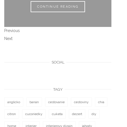
CONTINUE READING
Previous
Next
SOCIAL
TAGY
anglicko
banán
cestovanie
cestoviny
chia
citron
cucoriedky
cuketa
dezert
diy
home
interier
interierovy dizajn
jahody