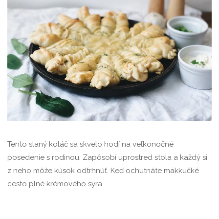
Tento slaný koláč sa skvelo hodí na veľkonočné
posedenie s rodinou. Zapôsobí uprostred stola a každý si
z neho môže kúsok odtrhnúť. Keď ochutnáte mäkkučké
cesto plné krémového syra...