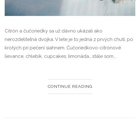
Citrón a čučoriedky sa už dávno ukázali ako
nerozdeliteľná dvojka. V lete je to jedna z prvých chutí, po
krotých pri pečení siahnem. Čučoriedkovo-citrónové
lievance, chlebík, cupcakes, limonáda….stále som...
CONTINUE READING