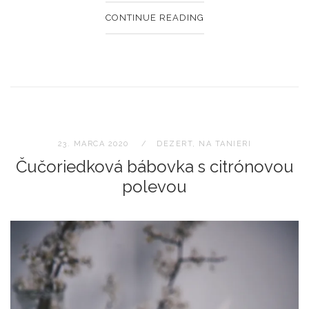
CONTINUE READING
23. MARCA 2020
DEZERT
,
NA TANIERI
Čučoriedková bábovka s citrónovou
polevou