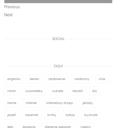
Previous
Next
SOCIAL
TAGY
anglicko
banán
cestovanie
cestoviny
chia
citron
cucoriedky
cuketa
dezert
diy
home
interier
interierovy dizajn
jahody
jeseň
karamel
knihy
kokos
kysnute
leto
lievance
literarna pekaren
maliny