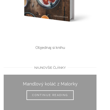
Objednaj si knihu
NAJNOVŠIE ČLÁNKY
Mandľový koláč z Malorky
Čerešňové
CONTINUE READING
CO