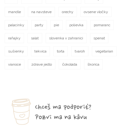
mandle
na navsteve
orechy
ovsene vločky
palacinky
party
pie
polievka
pomaranc
raňajky
salat
slovenka v zahranici
spenat
sušienky
tekvica
torta
tvaroh
vegetarian
vianoce
zdrave jedlo
čokoláda
škorica