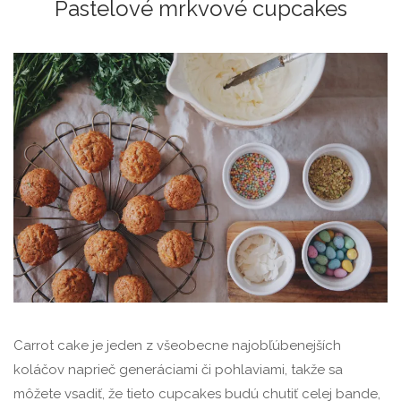
Pastelové mrkvové cupcakes
Carrot cake je jeden z všeobecne najobľúbenejších
koláčov naprieč generáciami či pohlaviami, takže sa
môžete vsadiť, že tieto cupcakes budú chutiť celej bande,