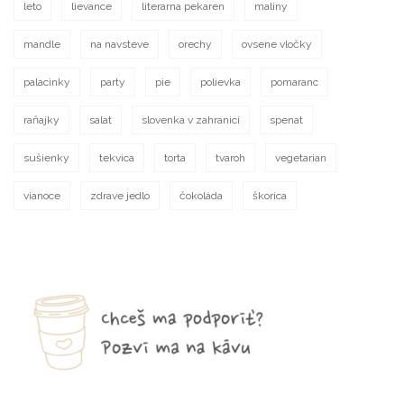
leto
lievance
literarna pekaren
maliny
mandle
na navsteve
orechy
ovsene vločky
palacinky
party
pie
polievka
pomaranc
raňajky
salat
slovenka v zahranici
spenat
sušienky
tekvica
torta
tvaroh
vegetarian
vianoce
zdrave jedlo
čokoláda
škorica