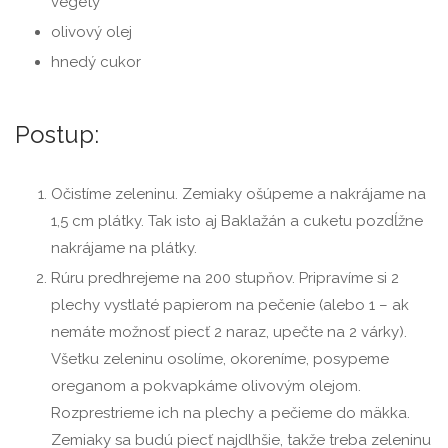
vegety
olivový olej
hnedý cukor
Postup:
Očistíme zeleninu. Zemiaky ošúpeme a nakrájame na
1,5 cm plátky. Tak isto aj Baklažán a cuketu pozdĺžne
nakrájame na plátky.
Rúru predhrejeme na 200 stupňov. Pripravíme si 2
plechy vystlaté papierom na pečenie (alebo 1 – ak
nemáte možnosť piecť 2 naraz, upečte na 2 várky).
Všetku zeleninu osolíme, okoreníme, posypeme
oreganom a pokvapkáme olivovým olejom.
Rozprestrieme ich na plechy a pečieme do mäkka.
Zemiaky sa budú piecť najdlhšie, takže treba zeleninu