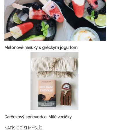
Melónové nanuky s gréckym jogurtom
Darčekový sprievodca: Milé vecičky
NAPÍŠ ČO SI MYSLÍŠ