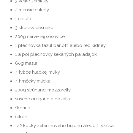
3 veľké zemiaky
2 menšie cukety
1 cibuľa
3 strúčiky cesnaku
200g červenej šošovice
1 plechovka fazúľ barlotti alebo red kidney
1 a pol plechovky sekaných paradajok
60g masla
4 lyžice hladkej múky
4 hrnčeky mlieka
200g strúhanej mozzarelly
sušené oregano a bazalka
škorica
citrón
1/2 kocky zeleninového bujónu alebo 1 lyžička