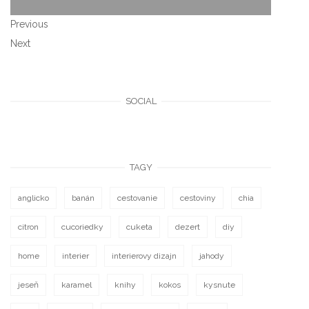
Previous
Next
SOCIAL
TAGY
anglicko
banán
cestovanie
cestoviny
chia
citron
cucoriedky
cuketa
dezert
diy
home
interier
interierovy dizajn
jahody
jeseň
karamel
knihy
kokos
kysnute