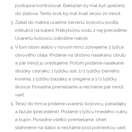
postupne kontrolovať. Baklažán by mal byť upečený
do zlatova. Tento krok by mal trvať okolo 20 minút.
Zatiaľ do mäkka uvaríme červenú šošovicu podľa
inštrukcií na balení. Prebytočnú vodu z nej precedíme.
Uvarenú šošovicu odložíme nabok.
V tom istom alebo v novom hrnci zohrejeme 3 lyžice
olivového oleja. Pridáme na drobno nasekanú cibuľu
a pár minút ju orestujeme. Potom pridáme nasekané
strúčiky cesnaku, 1 lyžičku soli, 1/2 lyžičky čierneho
korenia, 1 lyžičku bazalky a oregana a 1/2 lyžičky
škorice. Poriadne premiešame a necháme pár minút
variť.
Teraz do hrnca pridáme uvarenú šošovicu, paradajky
a fazule (precedené). Pridáme 1 lyžicu hnedého cukru
a bujón. Poriadne všetko premiešame, oheň
stiahneme na slabo a necháme pod pokrievkou variť