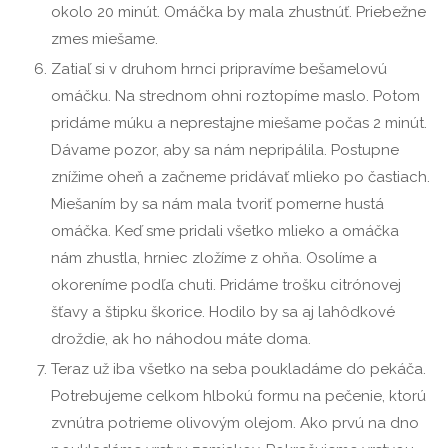
okolo 20 minút. Omáčka by mala zhustnúť. Priebežne
zmes miešame.
Zatiaľ si v druhom hrnci pripravíme bešamelovú
omáčku. Na strednom ohni roztopíme maslo. Potom
pridáme múku a neprestajne miešame počas 2 minút.
Dávame pozor, aby sa nám nepripálila. Postupne
znížime oheň a začneme pridávať mlieko po častiach.
Miešaním by sa nám mala tvoriť pomerne hustá
omáčka. Keď sme pridali všetko mlieko a omáčka
nám zhustla, hrniec zložíme z ohňa. Osolíme a
okoreníme podľa chuti. Pridáme trošku citrónovej
šťavy a štipku škorice. Hodilo by sa aj lahôdkové
droždie, ak ho náhodou máte doma.
Teraz už iba všetko na seba poukladáme do pekáča.
Potrebujeme celkom hlbokú formu na pečenie, ktorú
zvnútra potrieme olivovým olejom. Ako prvú na dno