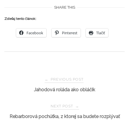
SHARE THIS
Zdieľaj tento článok:
Facebook
Pinterest
Tlačiť
Post
←
PREVIOUS POST
Jahodová roláda ako obláčik
navigation
NEXT POST
→
Rebarborová pochúťka, z ktorej sa budete rozplývať