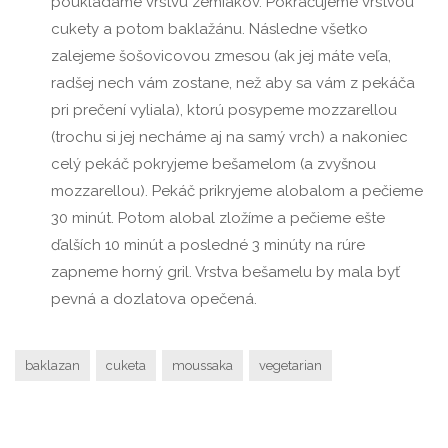
poukladáme vrstvu zemiakov. Pokračujeme vrstvou
cukety a potom baklažánu. Následne všetko
zalejeme šošovicovou zmesou (ak jej máte veľa,
radšej nech vám zostane, než aby sa vám z pekáča
pri prečení vyliala), ktorú posypeme mozzarellou
(trochu si jej necháme aj na samý vrch) a nakoniec
celý pekáč pokryjeme bešamelom (a zvyšnou
mozzarellou). Pekáč prikryjeme alobalom a pečieme
30 minút. Potom alobal zložíme a pečieme ešte
ďalších 10 minút a posledné 3 minúty na rúre
zapneme horný gril. Vrstva bešamelu by mala byť
pevná a dozlatova opečená.
baklazan
cuketa
moussaka
vegetarian