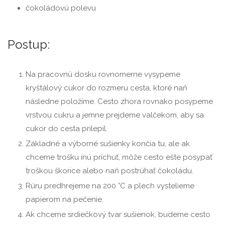
čokoládovú polevu
Postup:
Na pracovnú dosku rovnomerne vysypeme
kryštálový cukor do rozmeru cesta, ktoré naň
následne položíme. Cesto zhora rovnako posypeme
vrstvou cukru a jemne prejdeme valčekom, aby sa
cukor do cesta prilepil.
Základné a výborné sušienky končia tu, ale ak
chceme trošku inú príchuť, môže cesto ešte posypať
troškou škorice alebo naň postrúhať čokoládu.
Rúru predhrejeme na 200 °C a plech vystelieme
papierom na pečenie.
Ak chceme srdiečkový tvar sušienok, budeme cesto