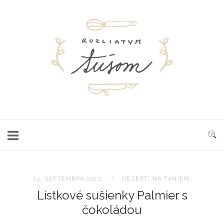
Skip
to
Home
content
13. SEPTEMBRA 2022
DEZERT
,
NA TANIERI
Lístkové sušienky Palmier s
čokoládou