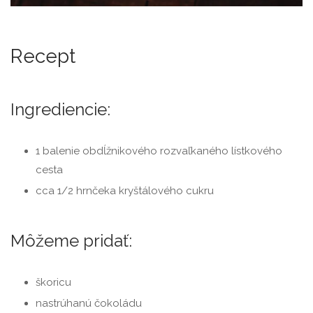
Recept
Ingrediencie:
1 balenie obdĺžnikového rozvaľkaného lístkového
cesta
cca 1/2 hrnčeka kryštálového cukru
Môžeme pridať:
škoricu
nastrúhanú čokoládu