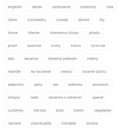
anglicko
banán
cestovanie
cestoviny
chia
citron
cucoriedky
cuketa
dezert
diy
home
interier
interierovy dizajn
jahody
jeseň
karamel
knihy
kokos
kysnute
leto
lievance
literarna pekaren
maliny
mandle
na navsteve
orechy
ovsene vločky
palacinky
party
pie
polievka
pomaranc
raňajky
salat
slovenka v zahranici
spenat
sušienky
tekvica
torta
tvaroh
vegetarian
vianoce
zdrave jedlo
čokoláda
škorica