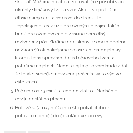
skladať. Môžeme ho ale aj zrolovať, čo spôsobí viac
okrúhly slimákový tvar a vzor. Ako prvé preložím
dlhšie okraje cesta smerom do stredu. To
zopakujeme teraz už s preloženými okrajmi, takže
budú preložeé dvojmo a vznikne nám dlhý
roztvorený pás. Zložíme obe strany k sebe a opatrne
nožíkom šúlok nakrájame na asi 1 cm hrubé plátky,
ktoré rukami upravíme do srdiečkového tvaru a
položíme na plech. Nebojte, aj keď sa vám bude zdať,
že to ako srdiečko nevyzerá, pečením sa to všetko
ešte zmení.
Pečieme asi 13 minút alebo do zlatista. Necháme
chvíľu odstáť na plechu.
Hotové sušienky môžeme ešte poliať alebo z
polovice namočiť do čokoládovej polevy.