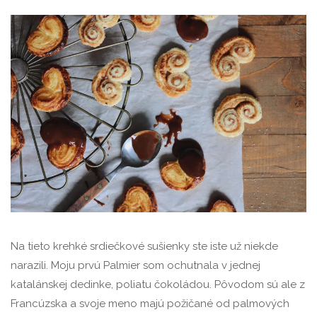
Na tieto krehké srdiečkové sušienky ste iste už niekde
narazili. Moju prvú Palmier som ochutnala v jednej
katalánskej dedinke, poliatu čokoládou. Pôvodom sú ale z
Francúzska a svoje meno majú požičané od palmových