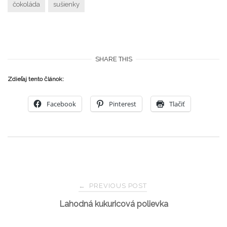
čokoláda
sušienky
SHARE THIS
Zdieľaj tento článok:
Facebook
Pinterest
Tlačiť
Post
←
PREVIOUS POST
Lahodná kukuricová polievka
navigation